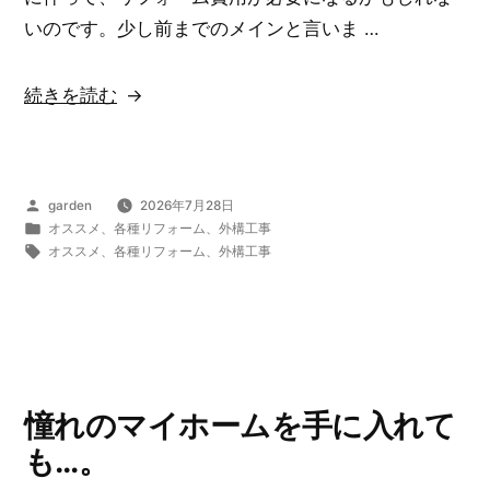
いのです。少し前までのメインと言いま …
“「浴
続きを読む
室
の
床
投
garden
2026年7月28日
が
稿
カ
オススメ
、
各種リフォーム
、
外構工事
滑
者:
テ
タ
オススメ
、
各種リフォーム
、
外構工事
ゴ
グ:
る
リ
の
ー:
で
怖
い」
憧れのマイホームを手に入れて
…。”
も…。
の