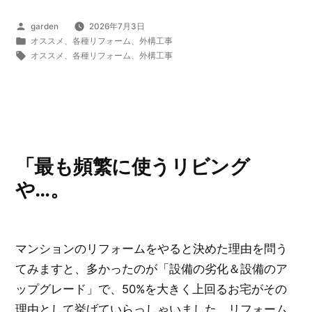
ョ
投
garden
2026年7月3日
ン
稿
カ
オススメ
、
各種リフォーム
、
外構工事
の
者:
テ
タ
オススメ
、
各種リフォーム
、
外構工事
ゴ
グ:
リ
リ
フ
ー:
ォ
ー
ム
「最も頻繁に使うリビング
を
や…。
行
な
う
マンションのリフォームをやると決めた理由を問う
時
てみますと、多かったのが「設備の劣化＆設備のア
の
ップグレード」で、50%を大きく上回るお宅がその
費
理由として挙げていらっしゃいました。リフォーム