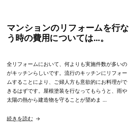
を
手
に
マンションのリフォームを行な
入
う時の費用については…。
れ
て
も…。”
全リフォームにおいて、何よりも実施件数が多いの
の
がキッチンらしいです。流行のキッチンにリフォー
ムすることにより、ご婦人方も意欲的にお料理がで
きるはずです。屋根塗装を行なってもらうと、雨や
太陽の熱から建造物を守ることが望めま …
“マ
続きを読む
ン
シ