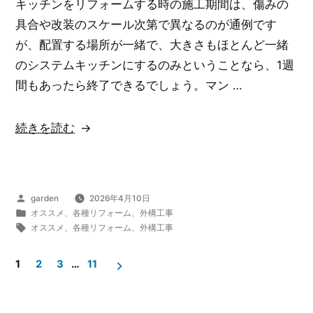
キッチンをリフォームする時の施工期間は、傷みの
利
ー
具合や改装のスケール次第で異なるのが通例です
用
ム
が、配置する場所が一緒で、大きさもほとんど一緒
で
料
のシステムキッチンにするのみということなら、1週
得
金
間もあったら終了できるでしょう。マン …
る
の
こ
最
“「色
続きを読む
と
安
艶
が
値
が
で
を
な
き
投
garden
2026年4月10日
掴
く
稿
カ
オススメ
、
各種リフォーム
、
外構工事
る
む
な
者:
テ
タ
オススメ
、
各種リフォーム
、
外構工事
最
こ
ゴ
グ:
っ
投
た
リ
と
1
2
3
…
11
た
ー:
る
稿
が
フ
利
の
で
ロ