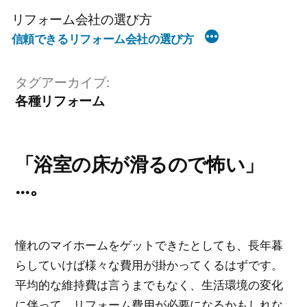
コ
リフォーム会社の選び方
ン
信頼できるリフォーム会社の選び方
テ
ン
タグアーカイブ:
ツ
各種リフォーム
へ
ス
キ
「浴室の床が滑るので怖い」
ッ
…。
プ
憧れのマイホームをゲットできたとしても、長年暮
らしていけば様々な費用が掛かってくるはずです。
平均的な維持費は言うまでもなく、生活環境の変化
に伴って、リフォーム費用が必要になるかもしれな