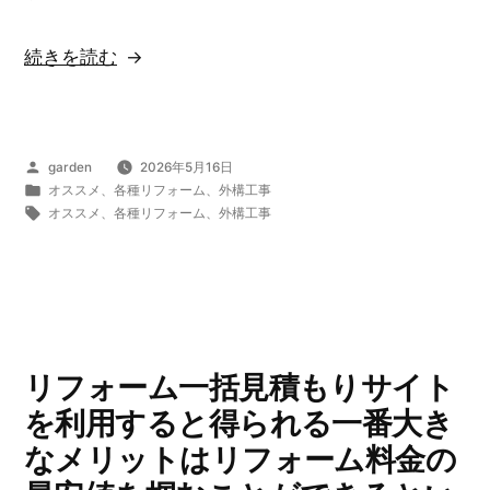
ト
と
“現
続きを読む
し
在
て…。”
の
の
フ
投
garden
2026年5月16日
ロ
稿
カ
オススメ
、
各種リフォーム
、
外構工事
ア
者:
テ
タ
オススメ
、
各種リフォーム
、
外構工事
ゴ
グ:
コ
リ
ー
ー:
テ
ィ
ン
リフォーム一括見積もりサイト
グ
を利用すると得られる一番大き
は…。”
なメリットはリフォーム料金の
の