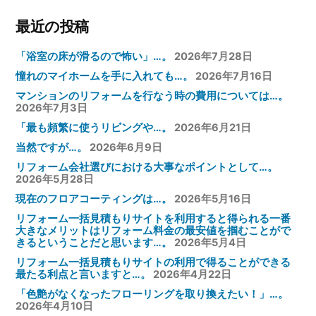
点
き
ペ
ー
最近の投稿
と
る
ー
リ
言
と
「浴室の床が滑るので怖い」…。
2026年7月28日
ン
ジ
い
い
憧れのマイホームを手に入れても…。
2026年7月16日
グ
送
ま
う
マンションのリフォームを行なう時の費用については…。
を
り
す
2026年7月3日
こ
取
と…。”
「最も頻繁に使うリビングや…。
2026年6月21日
と
り
の
当然ですが…。
2026年6月9日
だ
換
リフォーム会社選びにおける大事なポイントとして…。
と
2026年5月28日
え
思
現在のフロアコーティングは…。
2026年5月16日
た
い
リフォーム一括見積もりサイトを利用すると得られる一番
い！」
大きなメリットはリフォーム料金の最安値を掴むことがで
ま
…。”
きるということだと思います…。
2026年5月4日
す…。”
の
リフォーム一括見積もりサイトの利用で得ることができる
最たる利点と言いますと…。
2026年4月22日
の
「色艶がなくなったフローリングを取り換えたい！」…。
2026年4月10日