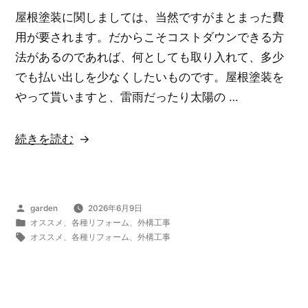
屋根塗装に関しましては、当然ですがまとまった費
用が要されます。だからこそコストダウンできる方
法があるのであれば、何としても取り入れて、多少
でも払い出しを少なくしたいものです。屋根塗装を
やって貰いますと、雷雨だったり太陽の …
“当
続きを読む
然
で
す
投
garden
2026年6月9日
が…。”
稿
カ
オススメ
、
各種リフォーム
、
外構工事
の
者:
テ
タ
オススメ
、
各種リフォーム
、
外構工事
ゴ
グ:
リ
ー: