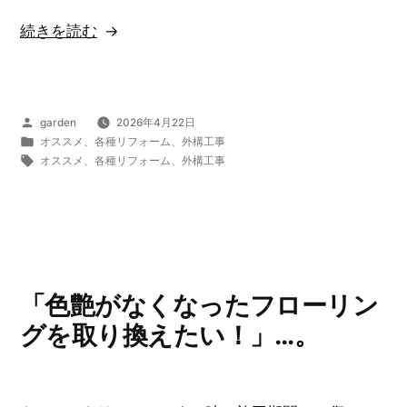
ら
“リ
続きを読む
れ
フ
る
ォ
一
ー
番
投
garden
2026年4月22日
ム
大
稿
カ
オススメ
、
各種リフォーム
、
外構工事
一
者:
テ
タ
オススメ
、
各種リフォーム
、
外構工事
き
ゴ
グ:
括
な
リ
見
ー:
メ
積
リ
も
ッ
り
「色艶がなくなったフローリン
ト
サ
は
グを取り換えたい！」…。
イ
リ
ト
フ
の
ォ