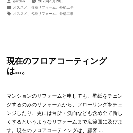
投
garden
2026年5月28日
ム
稿
カ
オススメ
、
各種リフォーム
、
外構工事
会
者:
テ
タ
オススメ
、
各種リフォーム
、
外構工事
ゴ
グ:
社
リ
選
ー:
び
に
お
現在のフロアコーティング
け
は…。
る
大
事
マンションのリフォームと申しても、壁紙をチェン
な
ジするのみのリフォームから、フローリングをチェ
ポ
ンジしたり、更には台所・洗面なども含め全て新し
イ
くするというようなリフォームまで広範囲に及びま
ン
す。現在のフロアコーティングは、顧客 …