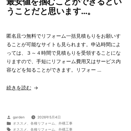
最安値を掴むことができるとい
うことだと思います…。
匿名且つ無料でリフォーム一括見積もりをお願いす
ることが可能なサイトも見られます。申込時間によ
っては、３～４時間で見積もりを受領することにな
りますので、手短にリフォーム費用又はサービス内
容などを知ることができます。リフォー …
“リ
続きを読む
フ
ォ
ー
投
garden
2026年5月4日
ム
稿
カ
オススメ
、
各種リフォーム
、
外構工事
一
者:
テ
タ
オススメ
、
各種リフォーム
、
外構工事