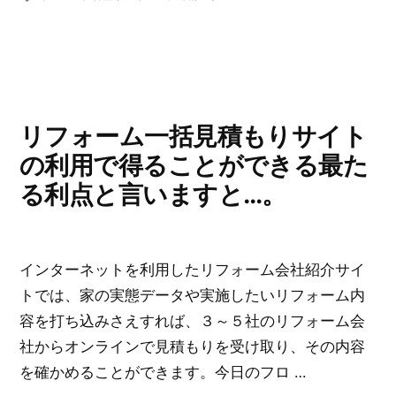
ゴ
グ:
括
リ
見
ー:
積
も
り
リフォーム一括見積もりサイト
サ
の利用で得ることができる最た
イ
る利点と言いますと…。
ト
を
利
インターネットを利用したリフォーム会社紹介サイ
用
トでは、家の実態データや実施したいリフォーム内
す
容を打ち込みさえすれば、３～５社のリフォーム会
る
社からオンラインで見積もりを受け取り、その内容
と
を確かめることができます。今日のフロ …
得