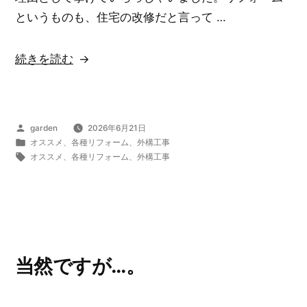
用
というものも、住宅の改修だと言って …
に
つ
“「最
続きを読む
い
も
て
頻
は…。”
繁
の
投
garden
2026年6月21日
に
稿
カ
オススメ
、
各種リフォーム
、
外構工事
使
者:
テ
タ
オススメ
、
各種リフォーム
、
外構工事
ゴ
グ:
う
リ
リ
ー:
ビ
ン
グ
当然ですが…。
や…。”
の