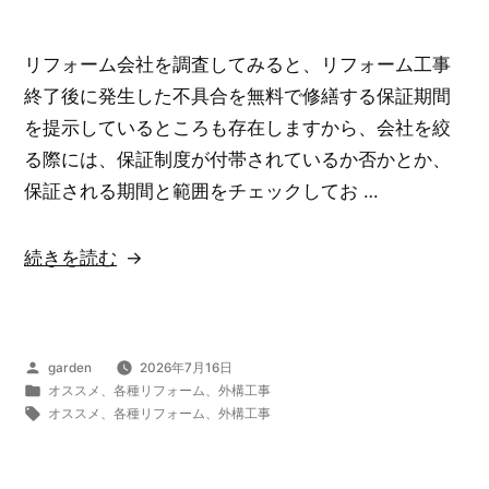
リフォーム会社を調査してみると、リフォーム工事
終了後に発生した不具合を無料で修繕する保証期間
を提示しているところも存在しますから、会社を絞
る際には、保証制度が付帯されているか否かとか、
保証される期間と範囲をチェックしてお …
“憧
続きを読む
れ
の
マ
投
garden
2026年7月16日
イ
稿
カ
オススメ
、
各種リフォーム
、
外構工事
ホ
者:
テ
タ
オススメ
、
各種リフォーム
、
外構工事
ゴ
グ:
ー
リ
ム
ー: