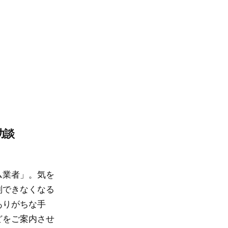
功談
ム業者」。気を
別できなくなる
ありがちな手
どをご案内させ