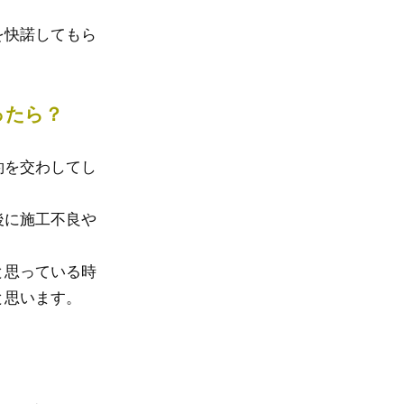
を快諾してもら
ったら？
約を交わしてし
後に施工不良や
と思っている時
と思います。