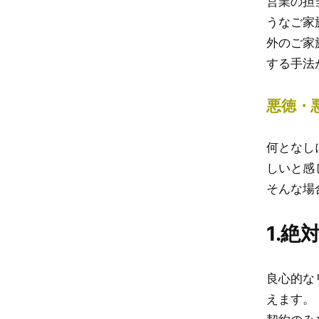
営業の担
うなご家
外のご家
する手法
悪徳・
何となし
しいと感
そんな場
1.
良心的な
えます。