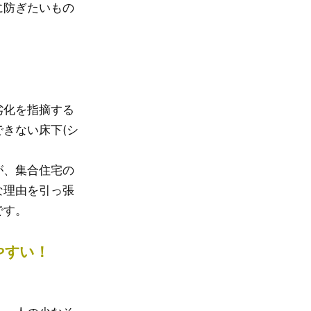
に防ぎたいもの
劣化を指摘する
きない床下(シ
が、集合住宅の
な理由を引っ張
です。
やすい！