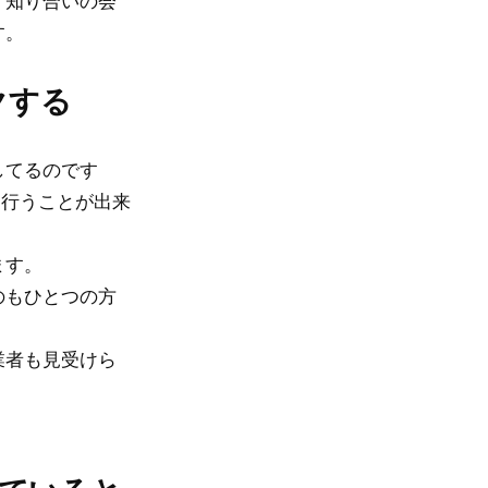
「知り合いの会
す。
クする
してるのです
も行うことが出来
ます。
のもひとつの方
業者も見受けら