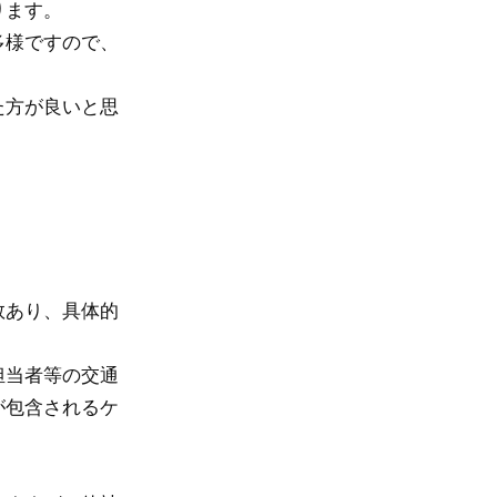
ります。
多様ですので、
た方が良いと思
。
数あり、具体的
担当者等の交通
が包含されるケ