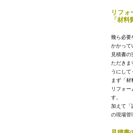
リフォ
「材料
幾ら必要
かかって
見積書の
ただきま
うにして
まず「材
リフォー
す。
加えて「
の現場管
見積書