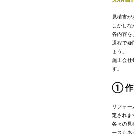
見積書が
しかしな
各内容を
過程で疑
ょう。
施工会社
す。
① 
リフォー
定されま
各々の見
ースもあ