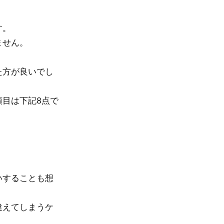
す。
ません。
た方が良いでし
目は下記8点で
いすることも想
違えてしまうケ