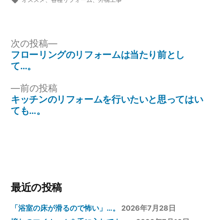
ゴ
グ:
リ
ー:
投
次
次の投稿
の
フローリングのリフォームは当たり前とし
稿
投
て…。
ナ
稿:
前
前の投稿
ビ
の
キッチンのリフォームを行いたいと思ってはい
ゲ
投
ても…。
稿:
ー
シ
ョ
ン
最近の投稿
「浴室の床が滑るので怖い」…。
2026年7月28日