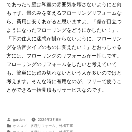
であったり壁は和室の雰囲気を壊さないようにと何
もせず、畳のみを変えるフローリングリフォームな
ら、費用は安くあがると思いますよ。「傷が目立つ
ようになったフローリングをどうにかしたい！」、
「下の住人に迷惑が掛からないように、フローリン
グを防音タイプのものに変えたい！」とおっしゃる
方には、フローリングのリフォームが一押しです。
フローリングのリフォームをしたいと考えていて
も、簡単には踏み切れないという人が多いのではと
考えます。そんな時に有用なのが、フリーで使うこ
とができる一括見積もりサービスなのです。
投
garden
2024年3月9日
稿
カ
オススメ
、
各種リフォーム
、
外構工事
者:
テ
タ
オススメ
、
各種リフォーム
、
外構工事