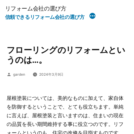
コ
リフォーム会社の選び方
ン
信頼できるリフォーム会社の選び方
テ
ン
ツ
へ
フローリングのリフォームとい
ス
うのは…。
キ
ッ
投
garden
2024年3月9日
稿
プ
者:
屋根塗装については、美的なものに加えて、家自体
を防御するということで、とても役立ちます。単純
に言えば、屋根塗装と言いますのは、住まいの現在
の品質を長い期間維持する事に役立つのです。リフ
ォームというのも、住宅の改修を目指すものです