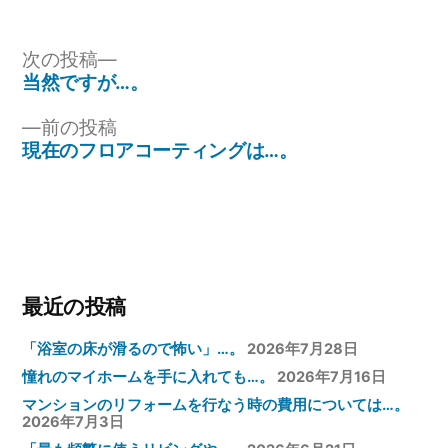
リ
ー:
投
次
次の投稿
の
当然ですが…。
稿
投
ナ
前
前の投稿
稿:
の
現在のフロアコーティングは…。
ビ
投
ゲ
稿:
ー
シ
ョ
最近の投稿
ン
「浴室の床が滑るので怖い」…。
2026年7月28日
憧れのマイホームを手に入れても…。
2026年7月16日
マンションのリフォームを行なう時の費用については…。
2026年7月3日