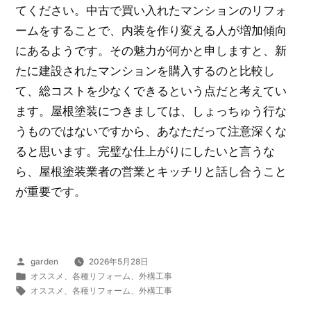
てください。中古で買い入れたマンションのリフォ
ームをすることで、内装を作り変える人が増加傾向
にあるようです。その魅力が何かと申しますと、新
たに建設されたマンションを購入するのと比較し
て、総コストを少なくできるという点だと考えてい
ます。屋根塗装につきましては、しょっちゅう行な
うものではないですから、あなただって注意深くな
ると思います。完璧な仕上がりにしたいと言うな
ら、屋根塗装業者の営業とキッチリと話し合うこと
が重要です。
投
garden
2026年5月28日
稿
カ
オススメ
、
各種リフォーム
、
外構工事
者:
テ
タ
オススメ
、
各種リフォーム
、
外構工事
ゴ
グ: