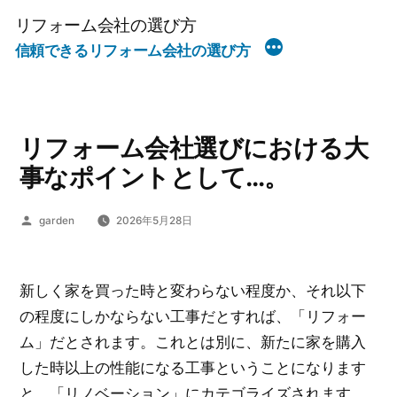
コ
リフォーム会社の選び方
ン
信頼できるリフォーム会社の選び方
テ
ン
ツ
へ
リフォーム会社選びにおける大
ス
事なポイントとして…。
キ
ッ
投
garden
2026年5月28日
稿
プ
者:
新しく家を買った時と変わらない程度か、それ以下
の程度にしかならない工事だとすれば、「リフォー
ム」だとされます。これとは別に、新たに家を購入
した時以上の性能になる工事ということになります
と、「リノベーション」にカテゴライズされます。