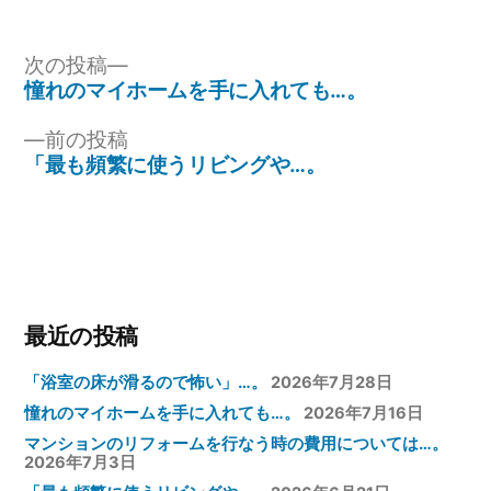
リ
ー:
投
次
次の投稿
の
憧れのマイホームを手に入れても…。
稿
投
ナ
前
前の投稿
稿:
の
「最も頻繁に使うリビングや…。
ビ
投
ゲ
稿:
ー
シ
ョ
最近の投稿
ン
「浴室の床が滑るので怖い」…。
2026年7月28日
憧れのマイホームを手に入れても…。
2026年7月16日
マンションのリフォームを行なう時の費用については…。
2026年7月3日