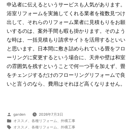
申込者に伝えるというサービスも人気があります。
浴室リフォームを実施してくれる業者を複数見つけ
出して、それらのリフォーム業者に見積もりをお願
いするのは、案外手間も暇も掛かります。そのよう
な時は、一括見積もり請求サイトを活用するといい
と思います。日本間に敷き詰められている畳をフロ
ーリングに変更するという場合に、天井や壁は和室
の雰囲気を残すということで何一つ手を加えず、畳
をチェンジするだけのフローリングリフォームで良
いと言うのなら、費用はそれほど高くなりません。
投
garden
2026年7月3日
稿
カ
オススメ
、
各種リフォーム
、
外構工事
者:
テ
タ
オススメ
、
各種リフォーム
、
外構工事
ゴ
グ: