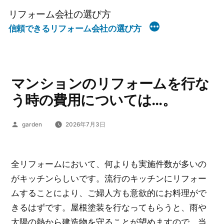
コ
リフォーム会社の選び方
ン
信頼できるリフォーム会社の選び方
テ
ン
ツ
へ
マンションのリフォームを行な
ス
う時の費用については…。
キ
ッ
投
garden
2026年7月3日
稿
プ
者:
全リフォームにおいて、何よりも実施件数が多いの
がキッチンらしいです。流行のキッチンにリフォー
ムすることにより、ご婦人方も意欲的にお料理がで
きるはずです。屋根塗装を行なってもらうと、雨や
太陽の熱から建造物を守ることが望めますので、当