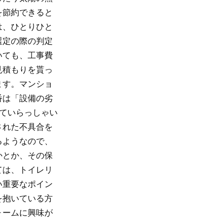
を節約できると
は、ひとりひと
選定の際の判定
いても、工事費
見積もりを貰っ
ます。マンショ
番は「設備の劣
ていらっしゃい
された不具合を
るようなので、
かとか、その保
ては、トイレリ
い重要なポイン
を抱いている方
ォームに興味が