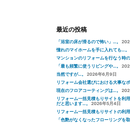
シ
ョ
ン
最近の投稿
「浴室の床が滑るので怖い」…。
20
憧れのマイホームを手に入れても…。
マンションのリフォームを行なう時の
「最も頻繁に使うリビングや…。
20
当然ですが…。
2026年6月9日
リフォーム会社選びにおける大事なポ
現在のフロアコーティングは…。
20
リフォーム一括見積もりサイトを利
だと思います…。
2026年5月4日
リフォーム一括見積もりサイトの利
「色艶がなくなったフローリングを取