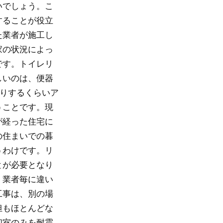
いでしょう。こ
することが役立
た業者が施工し
家の状況によっ
です。トイレリ
しいのは、便器
くりするくらいア
うことです。現
が経った住宅に
の住まいでの暮
うわけです。リ
とが必要となり
、業者毎に違い
工事は、別の場
担もほとんどな
和室のみを耐震