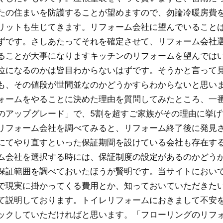
たの住まいを防護することが望めますので、勿論冷暖房費
リットも生じてきます。リフォーム会社に望んでいること
ずです。さしあたってそれを確定させて、リフォーム会社
ることが大事になりますキッチンのリフォームを望んでは
位になるのかは皆目わからないはずです。そうかと言って
も、その値段が世間並なのかどうかすらわからないと思い
ォームをやることに決めた理由を質問してみたところ、一
のアップグレード」で、5割を超すご家族がその理由に挙げ
リフォーム会社を調べてみると、リフォーム終了後に発見
にてやり直すといった保証期間を設けている会社も存在す
ム会社を選択する時には、保証制度の設定があるのかどう
保証範囲を調べておいたほうが賢明です。当サイトにおい
で現実に掛かってくる費用とか、知っておいていただきた
て説明しております。トイレリフォームにおきまして不安
ックしていただければと思います。「フローリングのリフ