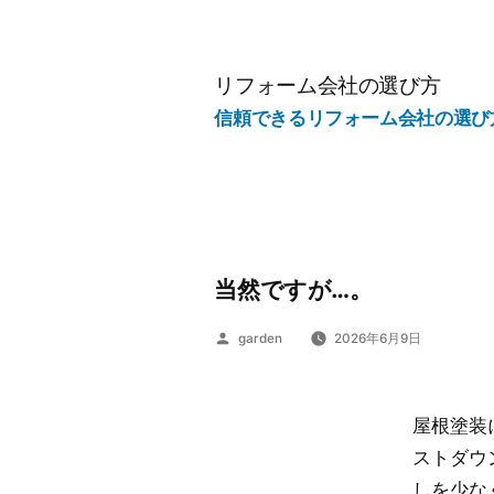
コ
ン
テ
リフォーム会社の選び方
ン
信頼できるリフォーム会社の選び
ツ
へ
ス
キ
ッ
当然ですが…。
プ
投
garden
2026年6月9日
稿
者:
屋根塗装
ストダウ
しを少な