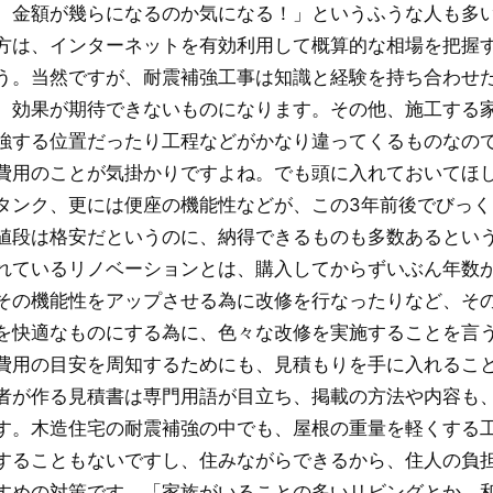
、金額が幾らになるのか気になる！」というふうな人も多
方は、インターネットを有効利用して概算的な相場を把握
う。当然ですが、耐震補強工事は知識と経験を持ち合わせ
、効果が期待できないものになります。その他、施工する
強する位置だったり工程などがかなり違ってくるものなの
費用のことが気掛かりですよね。でも頭に入れておいてほ
タンク、更には便座の機能性などが、この3年前後でびっ
値段は格安だというのに、納得できるものも多数あるとい
れているリノベーションとは、購入してからずいぶん年数
その機能性をアップさせる為に改修を行なったりなど、そ
を快適なものにする為に、色々な改修を実施することを言
費用の目安を周知するためにも、見積もりを手に入れるこ
者が作る見積書は専門用語が目立ち、掲載の方法や内容も
す。木造住宅の耐震補強の中でも、屋根の重量を軽くする
することもないですし、住みながらできるから、住人の負
すめの対策です。「家族がいることの多いリビングとか、