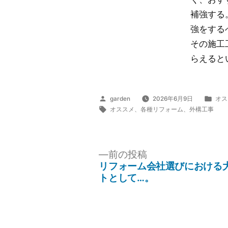
補強する
強をする
その施工
らえると
投
カ
garden
2026年6月9日
オス
稿
タ
テ
オススメ
、
各種リフォーム
、
外構工事
者:
グ:
ゴ
リ
ー:
投
前
前の投稿
の
稿
リフォーム会社選びにおける
投
トとして…。
ナ
稿:
ビ
ゲ
ー