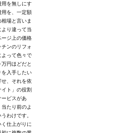
費用を無しにす
費用を、一定額
の相場と言いま
により違って当
ページ上の価格
ッチンのリフォ
によって色々で
０万円ほどだと
りを入手したい
寄せ、それを依
サイト」の役割
サービスがあ
、当たり前のよ
いうわけです。
いく仕上がりに
最初に複数の業