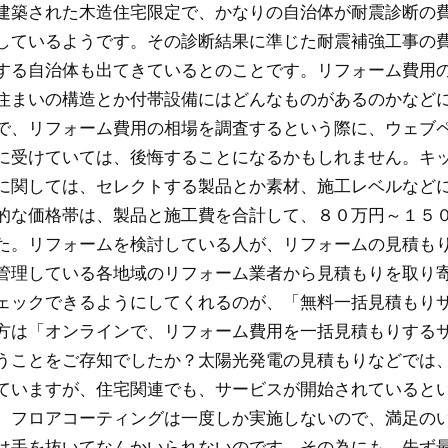
建築された木造住宅限定で、かなりの自治体が耐震診断の
しているようです。その診断結果に準じた耐震補強工事の
する自治体も出てきているとのことです。リフォーム費用
住まいの構造とか付帯設備にはどんなものがあるのかなど
で、リフォーム費用の相場を調査するという際に、ウェブ
に受けていては、後悔することになるかもしれません。キ
に関しては、セレクトする製品とか素材、施工レベルなど
的な価格帯は、製品と施工費を合計して、８０万円～１５
た。リフォームを検討している人が、リフォームの見積も
管理している各地域のリフォーム業者から見積もりを取り
ェックできるようにしてくれるのが、「無料一括見積もり
方は「オンラインで、リフォーム費用を一括見積もりする
うことをご存知でしたか？太陽光発電の見積もりなどでは
ていますが、住宅関連でも、サービスが開始されていると
、フロアコーティングは一度しか実施しないので、満足の
は手を抜いてなんかいられないのです。その為にも、先ず