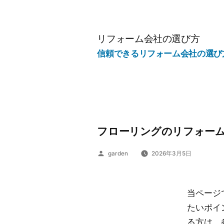
コ
ン
テ
リフォーム会社の選び方
ン
信頼できるリフォーム会社の選び
ツ
へ
ス
キ
ッ
フローリングのリフォーム
プ
投
garden
2026年3月5日
稿
者:
当ページ
たいポイ
る方は、