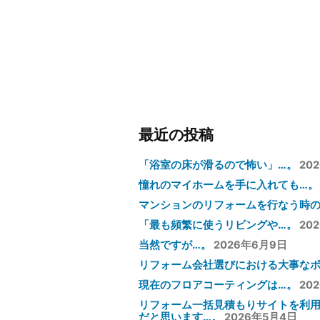
稿:
ビ
ゲ
ー
シ
ョ
ン
最近の投稿
「浴室の床が滑るので怖い」…。
20
憧れのマイホームを手に入れても…。
マンションのリフォームを行なう時の
「最も頻繁に使うリビングや…。
20
当然ですが…。
2026年6月9日
リフォーム会社選びにおける大事なポ
現在のフロアコーティングは…。
20
リフォーム一括見積もりサイトを利
だと思います…。
2026年5月4日