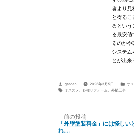
者より見
と得るこ
るという
る最安値
るのかや
システム
とが出来
投
カ
garden
2026年3月5日
オス
稿
タ
テ
オススメ
、
各種リフォーム
、
外構工事
者:
グ:
ゴ
リ
ー:
投
前
前の投稿
の
稿
「外壁塗装料金」には怪しい
投
れ…。
ナ