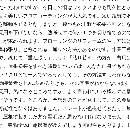
だったわけですが、今日この頃はワックスよりも耐久性と
目も美しいフロアコーティングが大人気です。短い距離で
を移動させるとなりますと、幾つもの工程が必要不可欠に
費用を下げたいなら、熟考せずに何か１つを切り捨てるの
討が求められます。フローリングのリフォームのやり方に
重ね張り」と称される二通りの方法があるのです。作業工
で、総じて「重ね張り」よりも「貼り替え」の方が、費用
す。屋根塗装をすべき時期については、あなた自身でもわ
か？さりとて一人でやろうとしても、その方法すらわから
塗装業者を1つに決めるときも、その基準がわからないはず
費用、気になるところですが、よく言われている概ねの金額は
だそうです。ところが、予想外のことが発生して、この金
可能性もなくはありません。スレートが色褪せてきたり、
、屋根塗装をした方が賢明だと思わなければなりません。
と、建物全体に悪影響が及んでしまう可能性もあります。