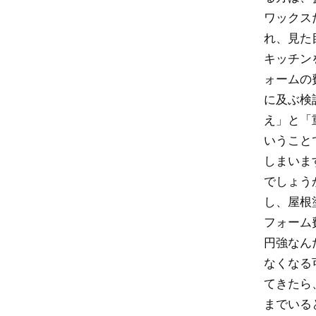
ワックス
れ、見た
キッチン
ォームの
に及ぶ検
え」と「
いうこと
しまいま
でしょう
し、屋根
フォーム
円強なん
なくなる
てきたら
までいる