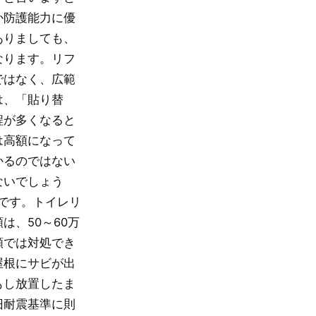
か防護能力に優
ありましても、
なります。リフ
ではなく、広範
は、「貼り替
程が多くなると
は高額になって
かるのではない
ないでしょう
です。トイレリ
、50～60万
額では対処でき
屋根にサビが出
もし放置したま
旧耐震基準に則