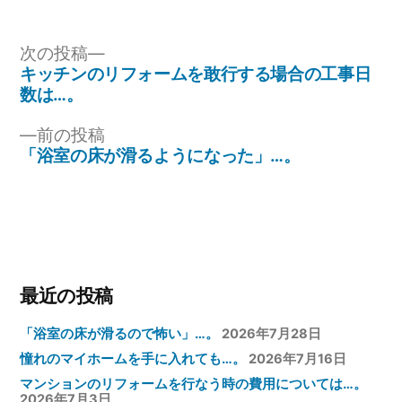
リ
ー:
投
次
次の投稿
の
キッチンのリフォームを敢行する場合の工事日
稿
投
数は…。
ナ
稿:
前
前の投稿
ビ
の
「浴室の床が滑るようになった」…。
ゲ
投
稿:
ー
シ
ョ
ン
最近の投稿
「浴室の床が滑るので怖い」…。
2026年7月28日
憧れのマイホームを手に入れても…。
2026年7月16日
マンションのリフォームを行なう時の費用については…。
2026年7月3日