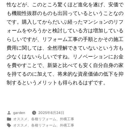
性などが、このところ驚くほど進化を遂げ、安価で
も機能性抜群のものも出回っているということなの
です。購入してからだいぶ経ったマンションのリフ
ォームをやろうかと検討している方は増加している
らしいですが、リフォーム工事の手順とかその施工
費用に関しては、全然理解できていないという方も
少なくはないらしいですね。リノベーションにお金
を費やすことで、新築と比べても安く自分自身の家
を持てるのに加えて、将来的な資産価値の低下を抑
制するというメリットも得られるはずです。
投
garden
2025年6月24日
稿
カ
オススメ
、
各種リフォーム
、
外構工事
者:
テ
タ
オススメ
、
各種リフォーム
、
外構工事
ゴ
グ: