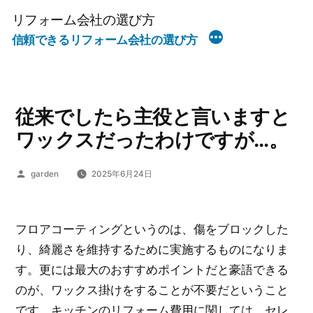
コ
リフォーム会社の選び方
ン
信頼できるリフォーム会社の選び方
テ
ン
ツ
へ
従来でしたら主役と言いますと
ス
ワックスだったわけですが…。
キ
ッ
投
garden
2025年6月24日
稿
プ
者:
フロアコーティングというのは、傷をブロックした
り、綺麗さを維持するために実施するものになりま
す。更には最大のおすすめポイントだと豪語できる
のが、ワックス掛けをすることが不要だということ
です。キッチンのリフォーム費用に関しては、セレ