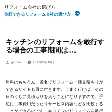
コ
リフォーム会社の選び方
ン
信頼できるリフォーム会社の選び方
テ
ン
ツ
へ
キッチンのリフォームを敢行す
ス
る場合の工事期間は…。
キ
ッ
投
garden
2025年5月18日
稿
プ
者:
無料はもちろん、匿名でリフォーム一括見積もりが
できるサイトも目に付きます。うまく行けば、その
日のうちに見積もりを貰うことになりますので、手
短に工事費用だったりサービス内容などを比較する
ことができるのです。キッチンのリフォームを敢行