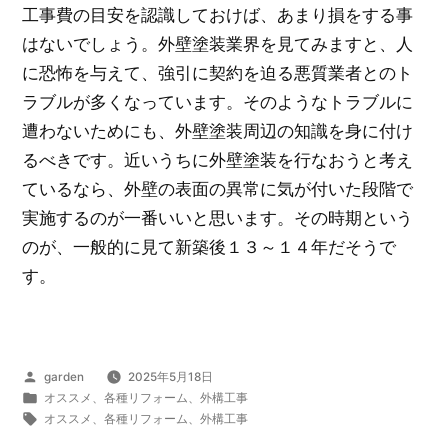
工事費の目安を認識しておけば、あまり損をする事
はないでしょう。外壁塗装業界を見てみますと、人
に恐怖を与えて、強引に契約を迫る悪質業者とのト
ラブルが多くなっています。そのようなトラブルに
遭わないためにも、外壁塗装周辺の知識を身に付け
るべきです。近いうちに外壁塗装を行なおうと考え
ているなら、外壁の表面の異常に気が付いた段階で
実施するのが一番いいと思います。その時期という
のが、一般的に見て新築後１３～１４年だそうで
す。
投
garden
2025年5月18日
稿
カ
オススメ
、
各種リフォーム
、
外構工事
者:
テ
タ
オススメ
、
各種リフォーム
、
外構工事
ゴ
グ: