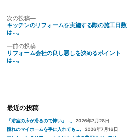
リ
ー:
投
次
次の投稿
の
キッチンのリフォームを実施する際の施工日数
稿
投
は…。
ナ
稿:
前
前の投稿
ビ
の
リフォーム会社の良し悪しを決めるポイント
ゲ
投
は…。
稿:
ー
シ
ョ
ン
最近の投稿
「浴室の床が滑るので怖い」…。
2026年7月28日
憧れのマイホームを手に入れても…。
2026年7月16日