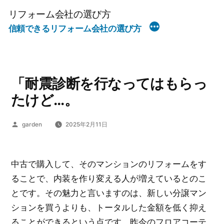
コ
リフォーム会社の選び方
ン
信頼できるリフォーム会社の選び方
テ
ン
ツ
へ
「耐震診断を行なってはもらっ
ス
たけど…。
キ
ッ
投
garden
2025年2月11日
稿
プ
者:
中古で購入して、そのマンションのリフォームをす
ることで、内装を作り変える人が増えているとのこ
とです。その魅力と言いますのは、新しい分譲マン
ションを買うよりも、トータルした金額を低く抑え
ることができるという点です。昨今のフロアコーテ