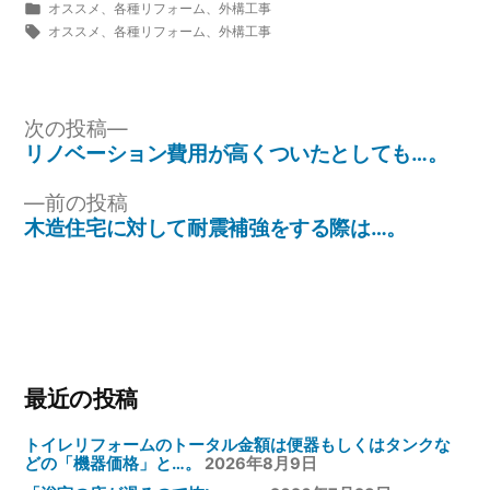
稿
カ
オススメ
、
各種リフォーム
、
外構工事
者:
テ
タ
オススメ
、
各種リフォーム
、
外構工事
ゴ
グ:
リ
ー:
投
次
次の投稿
の
リノベーション費用が高くついたとしても…。
稿
投
ナ
前
前の投稿
稿:
の
木造住宅に対して耐震補強をする際は…。
ビ
投
ゲ
稿:
ー
シ
ョ
最近の投稿
ン
トイレリフォームのトータル金額は便器もしくはタンクな
どの「機器価格」と…。
2026年8月9日