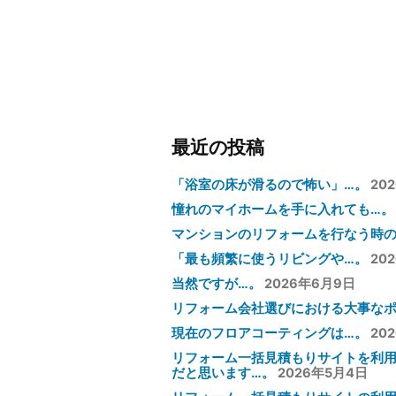
稿:
ビ
ゲ
ー
シ
ョ
ン
最近の投稿
「浴室の床が滑るので怖い」…。
20
憧れのマイホームを手に入れても…。
マンションのリフォームを行なう時の
「最も頻繁に使うリビングや…。
20
当然ですが…。
2026年6月9日
リフォーム会社選びにおける大事なポ
現在のフロアコーティングは…。
20
リフォーム一括見積もりサイトを利
だと思います…。
2026年5月4日