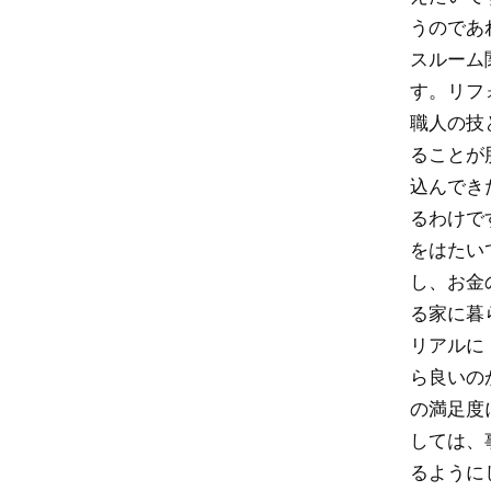
うのであ
スルーム
す。リフ
職人の技
ることが
込んでき
るわけで
をはたい
し、お金
る家に暮
リアルに
ら良いの
の満足度
しては、
るように