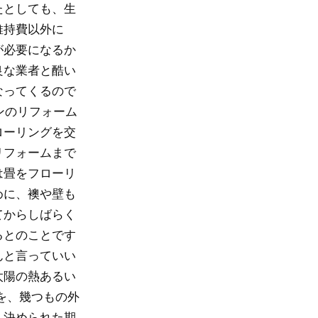
たとしても、生
維持費以外に
が必要になるか
良な業者と酷い
なってくるので
ンのリフォーム
ローリングを交
リフォームまで
は畳をフローリ
めに、襖や壁も
てからしばらく
るとのことです
んと言っていい
太陽の熱あるい
を、幾つもの外
、決められた期