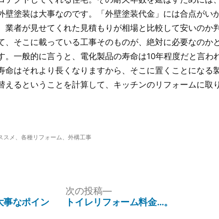
外壁塗装は大事なのです。「外壁塗装代金」には合点がい
、業者が見せてくれた見積もりが相場と比較して安いのか
て、そこに載っている工事そのものが、絶対に必要なのか
す。一般的に言うと、電化製品の寿命は10年程度だと言わ
寿命はそれより長くなりますから、そこに置くことになる
替えるということを計算して、キッチンのリフォームに取
。
ススメ
、
各種リフォーム
、
外構工事
次
次の投稿
の
大事なポイン
トイレリフォーム料金…。
投