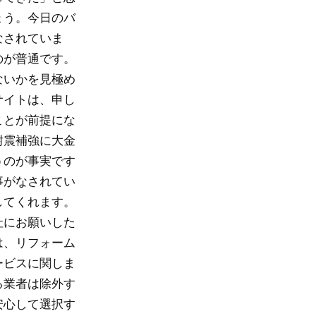
ょう。今日のバ
なされていま
のが普通です。
ないかを見極め
サイトは、申し
ことが前提にな
耐震補強に大金
うのが事実です
事がなされてい
してくれます。
社にお願いした
は、リフォーム
ービスに関しま
る業者は除外す
安心して選択す