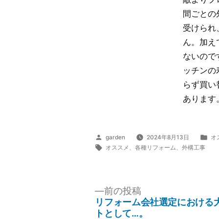
間ごとの
受けられ
ん。加え
ないので
ッチンの
らず買い
あります
投
カ
garden
2024年8月13日
オ
稿
タ
テ
オススメ
、
各種リフォーム
、
外構工事
者:
グ:
ゴ
リ
ー:
投
前
前の投稿
の
稿
リフォーム会社選定における
投
トとして…。
ナ