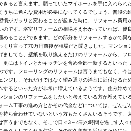
できると言えます。願っていたマイホームを手に入れられ
くうちに色んな費用が必要になってくるでしょう。普段の
習慣がガラリと変わることが起きた時に、リフォーム費用
いのです。浴室リフォームの相場さえわかっていれば、優
極めることができます。どの部分をリフォームするかで異
っくり言って70万円前後が相場だと聞きました。マンショ
げましても、壁紙を取り換えるだけのリフォームから、フ
、更にはトイレとかキッチンを含め全部一新するといった
のです。フローリングのリフォームは言うまでもなく、今
ェンジし、それだけではなく望み通りの洋室に近付けるた
ムするといった方が非常に増えているようです。住み始め
ンションのリフォームをしたいと考えている方が増えてい
ォーム工事の進め方とかその代金などについては、ぜんぜ
を持ち合わせていないという方もたくさんいるそうです。
は言うまでもなく、そこで日々3～4割の時間を過ごす人々
ロテクトしてくれる住宅。その耐久年数を延ばすためには