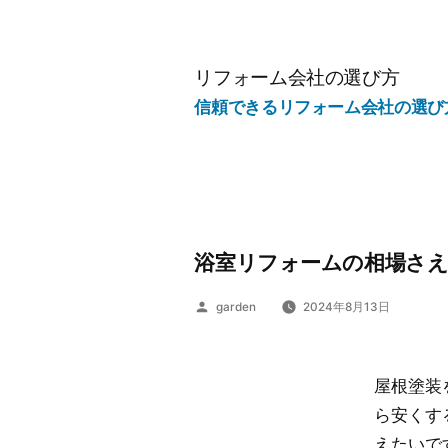
コ
ン
テ
リフォーム会社の選び方
ン
信頼できるリフォーム会社の選び
ツ
へ
ス
キ
ッ
浴室リフォームの相場さえ
プ
投
garden
2024年8月13日
稿
者:
屋根塗装
ら安くす
えたいで