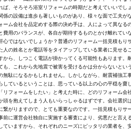
れば、そろそろ浴室リフォームの時期だと考えていいでし
関係の設備は進歩も著しいものがあり、様々な面で工夫が
ォーム会社を品定めする際の決め手は、人によって異なる
と費用のバランスが、各自が期待するものとかけ離れてい
肝心ではないでしょうか？普通のリフォーム一括見積もり
た人の姓名とか電話等をタイアップしている業者に見せる
すから、しつこく電話が掛かってくる可能性もあります。
ても、これから先地震で被害を受けるかは分からないとい
の無駄になるかもしれません。しかしながら、耐震補強工
らしているということは、思っている以上の心の平穏を齎
「リフォームをしたい」と考えた時に、どのリフォーム会
か頭を抱えてしまう人もいらっしゃるはずです。会社選択
に繋がりますので、とても重要なのです。一括見積もりサ
事前に運営会社独自に実施する審査により、劣悪だと言え
していますから、それぞれのニーズにピッタリの業者を、