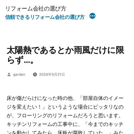
コ
リフォーム会社の選び方
ン
信頼できるリフォーム会社の選び方
テ
ン
ツ
へ
太陽熱であるとか雨風だけに限
ス
らず…。
キ
ッ
投
garden
2024年5月21日
稿
プ
者:
床が傷だらけになった時の他、「部屋自体のイメー
ジを変えたい！」というような場合にピッタリなの
が、フローリングのリフォームだろうと思います。
キッチンリフォームの工事中に、「今までのキッチ
ンを動かしてみたら、床板が腐敗していた。」みた