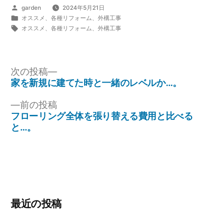
投
garden
2024年5月21日
稿
カ
オススメ
、
各種リフォーム
、
外構工事
者:
テ
タ
オススメ
、
各種リフォーム
、
外構工事
ゴ
グ:
リ
ー:
投
次
次の投稿
の
家を新規に建てた時と一緒のレベルか…。
稿
投
ナ
前
前の投稿
稿:
の
フローリング全体を張り替える費用と比べる
ビ
投
と…。
ゲ
稿:
ー
シ
ョ
ン
最近の投稿