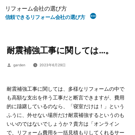
コ
リフォーム会社の選び方
ン
信頼できるリフォーム会社の選び方
テ
ン
ツ
へ
耐震補強工事に関しては…。
ス
キ
投
garden
2023年6月29日
稿
ッ
者:
プ
耐震補強工事に関しては、多様なリフォームの中で
も高額な支出を伴う工事だと断言できますが、費用
的に躊躇しているのなら、「寝室だけは！」という
ふうに、外せない場所だけ耐震補強するというのも
いいのではないでしょうか？貴方は「オンライン
で、リフォーム費用を一括見積もりしてくれるサー