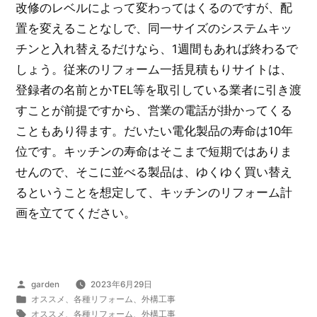
改修のレベルによって変わってはくるのですが、配
置を変えることなしで、同一サイズのシステムキッ
チンと入れ替えるだけなら、1週間もあれば終わるで
しょう。従来のリフォーム一括見積もりサイトは、
登録者の名前とかTEL等を取引している業者に引き渡
すことが前提ですから、営業の電話が掛かってくる
こともあり得ます。だいたい電化製品の寿命は10年
位です。キッチンの寿命はそこまで短期ではありま
せんので、そこに並べる製品は、ゆくゆく買い替え
るということを想定して、キッチンのリフォーム計
画を立ててください。
投
garden
2023年6月29日
稿
カ
オススメ
、
各種リフォーム
、
外構工事
者:
テ
タ
オススメ
、
各種リフォーム
、
外構工事