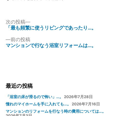
ゴ
グ:
リ
ー:
投
次
次の投稿
の
「最も頻繁に使うリビングであったり…。
稿
投
ナ
前
前の投稿
稿:
の
マンションで行なう浴室リフォームは…。
ビ
投
ゲ
稿:
ー
シ
ョ
最近の投稿
ン
「浴室の床が滑るので怖い」…。
2026年7月28日
憧れのマイホームを手に入れても…。
2026年7月16日
マンションのリフォームを行なう時の費用については…。
2026年7月3日