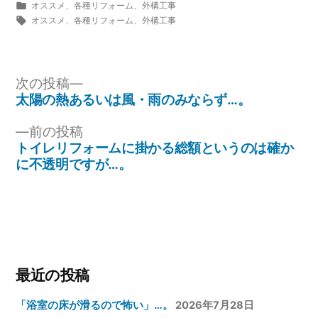
稿
カ
オススメ
、
各種リフォーム
、
外構工事
者:
テ
タ
オススメ
、
各種リフォーム
、
外構工事
ゴ
グ:
リ
ー:
投
次
次の投稿
の
太陽の熱あるいは風・雨のみならず…。
稿
投
ナ
前
前の投稿
稿:
の
トイレリフォームに掛かる総額というのは確か
ビ
投
に不透明ですが…。
ゲ
稿:
ー
シ
ョ
ン
最近の投稿
「浴室の床が滑るので怖い」…。
2026年7月28日