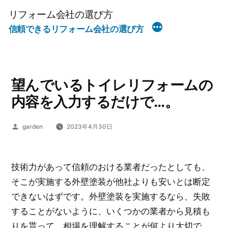
コ
リフォーム会社の選び方
ン
信頼できるリフォーム会社の選び方
テ
ン
ツ
へ
望んでいるトイレリフォームの
ス
内容を入力するだけで…。
キ
ッ
投
garden
2023年4月30日
稿
プ
者:
技術力があって信頼のおける業者だったとしても、
そこが実施する外壁塗装が他社よりも安いとは断定
できないはずです。外壁塗装を実施するなら、失敗
することがないように、いくつかの業者から見積も
りを貰って、相場を理解することが何より大切で