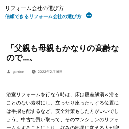
コ
リフォーム会社の選び方
ン
信頼できるリフォーム会社の選び方
テ
ン
ツ
へ
「父親も母親もかなりの高齢な
ス
ので…。
キ
ッ
投
garden
2023年2月16日
稿
プ
者:
浴室リフォームを行なう時は、床は段差解消＆滑る
ことのない素材にし、立ったり座ったりする位置に
は手摺を配するなど、安全対策もした方がいいでし
ょう。中古で買い取って、そのマンションのリフォ
ームをすることにより、好みの部屋に変える人が増