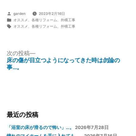
投
garden
2023年2月16日
稿
カ
オススメ
、
各種リフォーム
、
外構工事
者:
テ
タ
オススメ
、
各種リフォーム
、
外構工事
ゴ
グ:
リ
ー:
投
次
次の投稿
の
床の傷が目立つようになってきた時は勿論の
稿
投
事…。
ナ
稿:
ビ
ゲ
ー
シ
最近の投稿
ョ
「浴室の床が滑るので怖い」…。
2026年7月28日
ン
憧れのマイホームを手に入れても…。
2026年7月16日